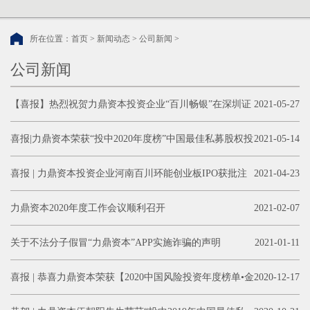
所在位置：
首页
>
新闻动态
>
公司新闻
>
公司新闻
【喜报】热烈祝贺力鼎资本投资企业“百川畅银”在深圳证
2021-05-27
券交易所创业板上市发行！
喜报|力鼎资本荣获“投中2020年度榜”中国最佳私募股权投
2021-05-14
资机构TOP100
喜报 | 力鼎资本投资企业河南百川环能创业板IPO获批注
2021-04-23
册
力鼎资本2020年度工作会议顺利召开
2021-02-07
关于不法分子假冒“力鼎资本”APP实施诈骗的声明
2021-01-11
喜报 | 恭喜力鼎资本荣获【2020中国风险投资年度榜单•金
2020-12-17