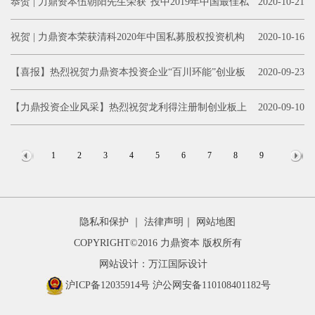
投奖】两项大奖
恭贺 | 力鼎资本伍朝阳先生荣获“投中2019年中国最佳私
2020-10-21
募股权投资人TOP 50”
祝贺 | 力鼎资本荣获清科2020年中国私募股权投资机构
2020-10-16
100强
【喜报】热烈祝贺力鼎资本投资企业“百川环能”创业板
2020-09-23
IPO首发上会获批
【力鼎投资企业风采】热烈祝贺龙利得注册制创业板上
2020-09-10
市，打造包装行业“智能先锋”
1
2
3
4
5
6
7
8
9
友情链接
隐私和保护
｜
法律声明
｜
网站地图
COPYRIGHT©2016 力鼎资本 版权所有
网站设计：万江国际设计
沪ICP备12035914号
沪公网安备110108401182号