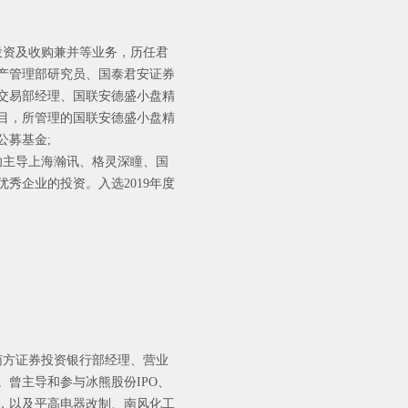
投资及收购兼并等业务，历任君
产管理部研究员、国泰君安证券
交易部经理、国联安德盛小盘精
O项目，所管理的国联安德盛小盘精
公募基金;
成功主导上海瀚讯、格灵深瞳、国
秀企业的投资。入选2019年度
，南方证券投资银行部经理、营业
曾主导和参与冰熊股份IPO、
，以及平高电器改制、南风化工