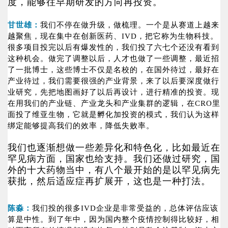
度，能够往早期研发的方向再投资。
甘世雄：
我们不停在做升级，做梳理。一个是从赛道上越来
越聚焦，现在集中在创新医药、IVD，把它称为生物科技。
很多项目投完以后有爆发性的，我们投了六七个还没有看到
这种机会。做完了调整以后，人才也做了一些调整，最近招
了一批博士，这些博士不仅是名校的，在国外待过，最好在
产业待过，我们需要很强的产业背景，来了以后要深度做行
业研究，先把地图画好了以后再设计，进行精准的投资。现
在用我们的产业链、产业龙头和产业集群的逻辑，在CRO里
面投了维亚生物，它就是孵化加投资的模式，我们认为这样
绑定能够提高我们的效率，降低失败率。
我们也逐渐想做一些差异化和特色化，比如最近在
罕见病方面，国家也给支持。我们还做过研究，国
外的十大药物当中，有八个最开始的是以罕见病先
获批，然后适应症再扩展开，这也是一种打法。
陈淼：
我们投的很多IVD企业是非常受益的，总体评估应该
算是中性。到了年中，因为国内整个疫情控制得比较好，相