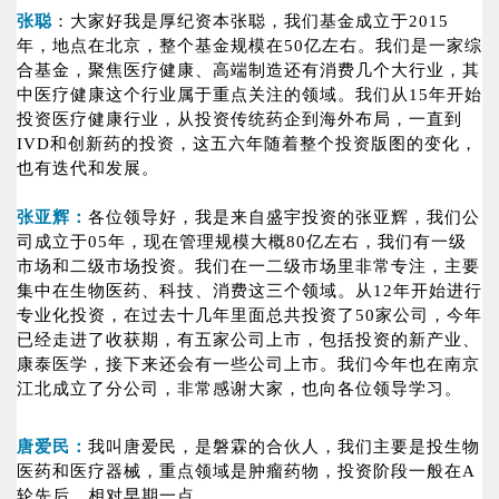
张聪
：大家好我是厚纪资本张聪，我们基金成立于2015
年，地点在北京，整个基金规模在50亿左右。我们是一家综
合基金，聚焦医疗健康、高端制造还有消费几个大行业，其
中医疗健康这个行业属于重点关注的领域。我们从15年开始
投资医疗健康行业，从投资传统药企到海外布局，一直到
IVD和创新药的投资，这五六年随着整个投资版图的变化，
也有迭代和发展。
张亚辉：
各位领导好，我是来自盛宇投资的张亚辉，我们公
司成立于05年，现在管理规模大概80亿左右，我们有一级
市场和二级市场投资。我们在一二级市场里非常专注，主要
集中在生物医药、科技、消费这三个领域。从12年开始进行
专业化投资，在过去十几年里面总共投资了50家公司，今年
已经走进了收获期，有五家公司上市，包括投资的新产业、
康泰医学，接下来还会有一些公司上市。我们今年也在南京
江北成立了分公司，非常感谢大家，也向各位领导学习。
唐爱民：
我叫唐爱民，是磐霖的合伙人，我们主要是投生物
医药和医疗器械，重点领域是肿瘤药物，投资阶段一般在A
轮先后，相对早期一点。