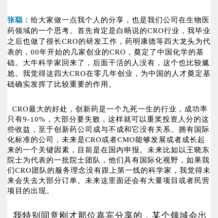
张聪：
给大家做一点我个人的分享，也是我们公司在生物医
药领域的一个思考。首先肯定是白旸说的CRO行业，我毕业
之后也做了很长CRO的研发工作，药明康德等四大龙头为代
表的，00年开始的几家创业的CRO，奠定了中国化学的基
础。大牛科学家回来了，后面干活的人没有，这个也比较尴
尬。我觉得这四大CRO在零几年创业，为中国的人才奠定基
础确实发挥了比较重要的作用。
CRO最大的好处，创新药是一个九死一生的行业，成功率
只有9-10%，大部分要失败，这样就可以重奖投资人分的这
些收益，至于创新药公司成与不成和它没有关系。拥有国际
化标准的公司，未来是CRO或者CMO能够发展或者成长起
来的一个关键因素，目前是在国内申报。未来比如以王晓东
院士为代表的一批院士团队，他们具有国际化视野，如果我
们CRO团队的服务理念没有跟上第一线的科学家，我觉得未
来会失去大部分订单。未来这里面还会有大量项目或者民营
项目的出现。
我特别同意刚才那位嘉宾分享的，某个领域会出