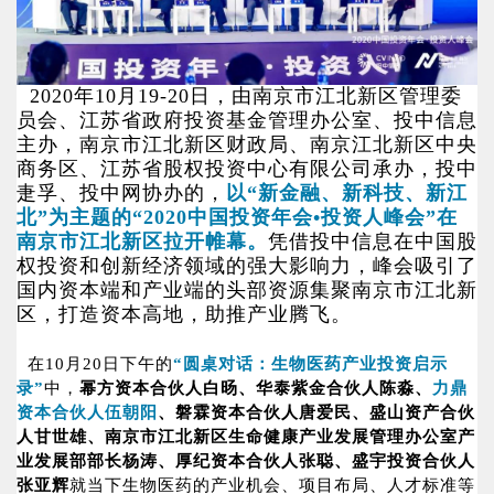
2020年10月19-20日，由南京市江北新区管理委
员会、江苏省政府投资基金管理办公室、投中信息
主办，南京市江北新区财政局、南京江北新区中央
商务区、江苏省股权投资中心有限公司承办，投中
疌孚、投中网协办的，
以“新金融、新科技、新江
北”为主题的“2020中国投资年会•投资人峰会”在
南京市江北新区拉开帷幕。
凭借投中信息在中国股
权投资和创新经济领域的强大影响力，峰会吸引了
国内资本端和产业端的头部资源集聚南京市江北新
区，打造资本高地，助推产业腾飞。
在10月20日下午的
“圆桌对话：生物医药产业投资启示
录”
中，
幂方资本合伙人白旸、华泰紫金合伙人陈淼、
力鼎
资本合伙人伍朝阳
、磐霖资本合伙人唐爱民、盛山资产合伙
人甘世雄、南京市江北新区生命健康产业发展管理办公室产
业发展部部长杨涛、厚纪资本合伙人张聪、盛宇投资合伙人
张亚辉
就当下生物医药的产业机会、项目布局、人才标准等