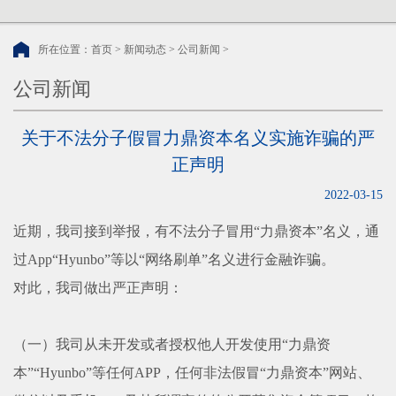
所在位置：
首页
>
新闻动态
>
公司新闻
>
公司新闻
关于不法分子假冒力鼎资本名义实施诈骗的严
正声明
2022-03-15
近期，我司接到举报，有不法分子冒用“力鼎资本”名义，通
过
App
“
H
yunbo
”
等以“网络刷单”名义
进行金融诈骗。
对此，我司做出严正声明：
（一）
我司从未开发或者授权他人开发使用“力鼎资
本”“
H
yunbo
”等任何
APP
，任何非法假冒“力鼎资本”网站、