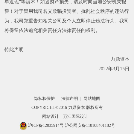
单返现
”
等骗术！如遇财产损失，请及时向当地公安机关报
警！对于冒用我司名义欺骗投资者、扰乱社会秩序的违法行
为，我司郑重告知相关公司及个人立即停止违法行为。我司
将保留依法追究相关责任方法律责任的权利。
特此声明
力鼎资本
2022
年
3
月
15
日
友情链接
隐私和保护
｜
法律声明
｜
网站地图
COPYRIGHT©2016 力鼎资本 版权所有
网站设计：万江国际设计
沪ICP备12035914号
沪公网安备110108401182号