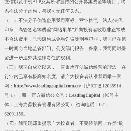
微信以及手机
APP
及其所谓宣传的公开募集资金等项目，均
系不法分子虚构，与我司无任何关系。
（二）
不法分子伪造
盗用
我司商标、
营业执照、
法人
/
法代
印章、
高管签名
等诱骗
“网络刷单”
并向投资者收取非正常或
不合法费用，已涉嫌构成金融诈骗等刑事犯罪，我司已在第
一时间向当地监管部门、公安部门报告、
备案
，我司同时保
留进一步追究其法律责任的权利。
（三）
我司自成立以来，一直秉承守法诚信经营的理念，在
行业内已享有极高知名度。请广大投资者认准我司唯一官
网：
http://www.leadingcapital.com.cn/
（沪
ICP
备
12035914
号
-1
），唯一官方微信公众号：
LeadingCapital
（帐号主
体：上海力鼎投资管理有限公司）
咨询
电话
：
021-
62091156
。
（四）
我司现郑重提示
广大投资者
，不要轻信网上各类
“
刷