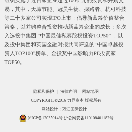
组织实施了近百家企业超过100亿元的投资和并购交
易，其中，天壕节能、冠昊生物、探路者、杭可科技
等二十多家公司实现IPO上市；倡导新蓝筹价值整合
策略，以并购整合投资推动新蓝筹企业的成长；多次
入选投中集团 “中国最佳私募股权投资TOP50” ，以
及投中集团和英国金融时报共同评选的“中国卓越投
资人TOP100”榜单、金投奖中国影响力PE投资家
TOP50。
友情链接
隐私和保护
｜
法律声明
｜
网站地图
COPYRIGHT©2016 力鼎资本 版权所有
网站设计：万江国际设计
沪ICP备12035914号
沪公网安备110108401182号